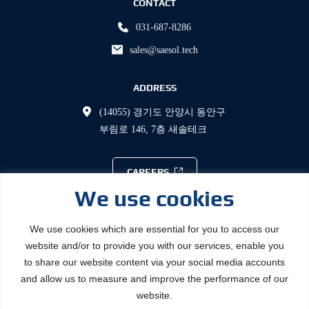
CONTACT
031-687-8286
sales@saesol.tech
ADDRESS
(14055) 경기도 안양시 동안구 
부림로 146, 7층 새솔테크
CAREERS
We use cookies
We use cookies which are essential for you to access our
website and/or to provide you with our services, enable you
to share our website content via your social media accounts
개인정보처리방침
and allow us to measure and improve the performance of our
website.
이용약관